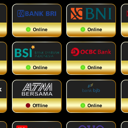
Online
Online
Online
Online
Offline
Online