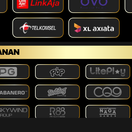
YANAN