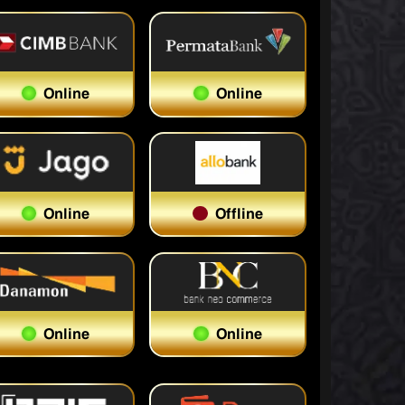
Online
Online
Online
Offline
Online
Online